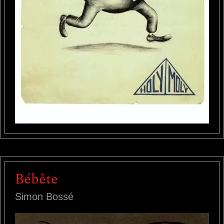
Bébête
Simon Bossé