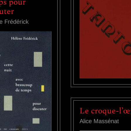
ps pour
uter
e Frédérick
Le croque-l’œ
Alice Massénat