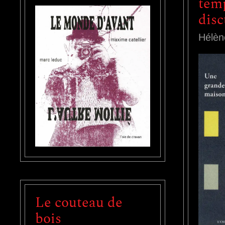
tem
disc
Hélèn
Le couteau de
bois