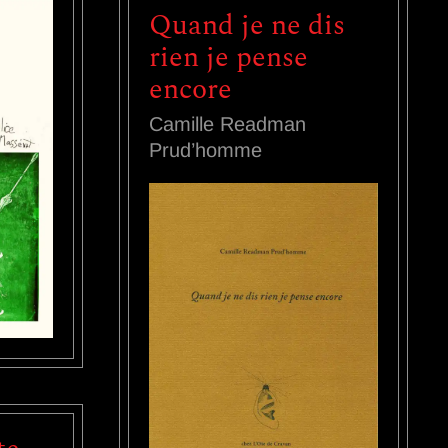
Quand je ne dis
rien je pense
encore
Camille Readman
Prud’homme