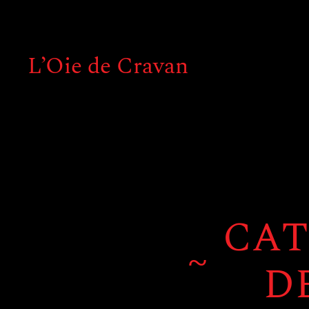
L’Oie de Cravan
CAT
~
D