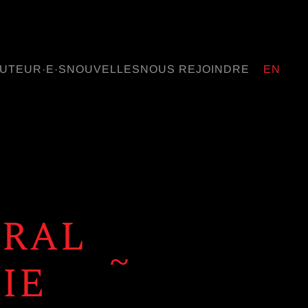
UTEUR·E·S
NOUVELLES
NOUS REJOINDRE
EN
ÉRAL
~
IE